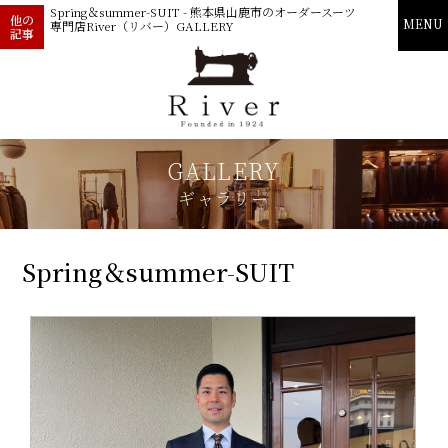
Spring＆summer-SUIT - 熊本県山鹿市のオーダースーツ
他の
MENU
専門店River（リバー）GALLERY
記事
GALLERY
ギャラリー
Spring＆summer-SUIT