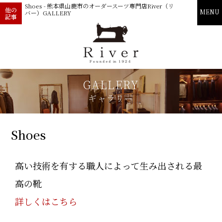
Shoes - 熊本県山鹿市のオーダースーツ専門店River（リ
他の
MENU
バー）GALLERY
記事
GALLERY
ギャラリー
Shoes
高い技術を有する職人によって生み出される最
高の靴
詳しくはこちら