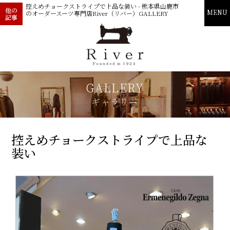
控えめチョークストライプで上品な装い - 熊本県山鹿市
他の
MENU
のオーダースーツ専門店River（リバー）GALLERY
記事
GALLERY
ギャラリー
控えめチョークストライプで上品な
装い