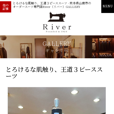
とろけるな肌触り、王道３ピーススーツ - 熊本県山鹿市の
他の
MENU
オーダースーツ専門店River（リバー）GALLERY
記事
GALLERY
ギャラリー
とろけるな肌触り、王道３ピースス
ーツ