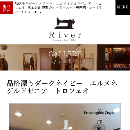
品格漂うダークネイビー エルメネジルドゼニア トロ
他の
MENU
フェオ - 熊本県山鹿市のオーダースーツ専門店River（リ
記事
バー）GALLERY
GALLERY
ギャラリー
品格漂うダークネイビー エルメネ
ジルドゼニア トロフェオ