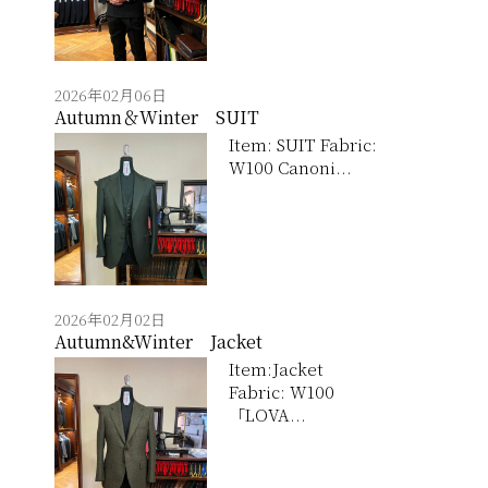
2026年02月06日
Autumn＆Winter SUIT
Item: SUIT Fabric:
W100 Canoni...
2026年02月02日
Autumn&Winter Jacket
Item:Jacket
Fabric: W100
「LOVA...