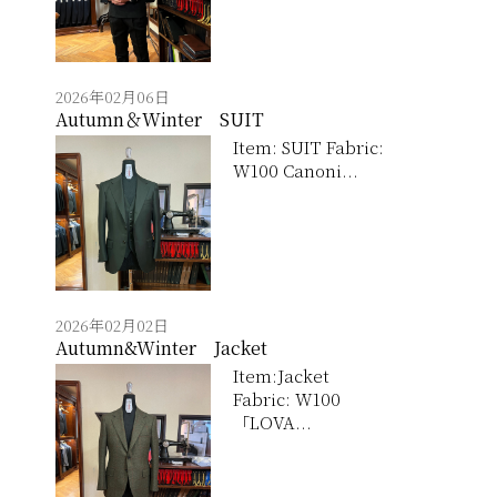
2026年02月06日
Autumn＆Winter SUIT
Item: SUIT Fabric:
W100 Canoni...
2026年02月02日
Autumn&Winter Jacket
Item:Jacket
Fabric: W100
「LOVA...