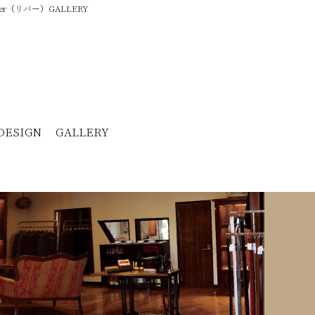
er（リバー）GALLERY
DESIGN
GALLERY