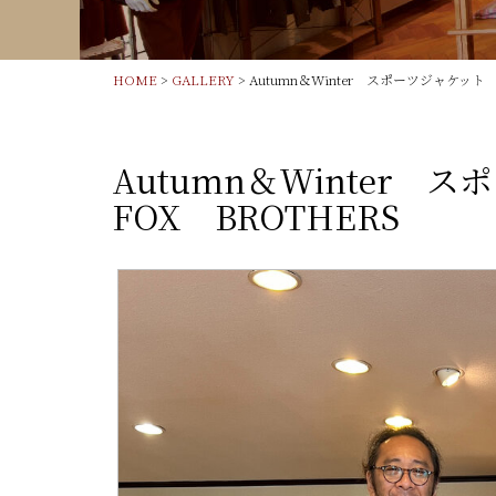
HOME
>
GALLERY
> Autumn＆Winter スポーツジャケット
Autumn＆Winter
FOX BROTHERS